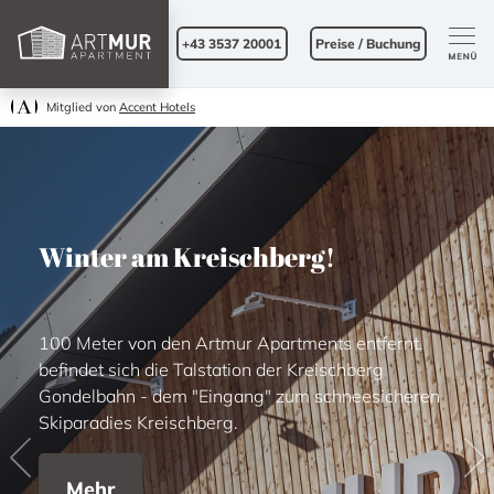
+43 3537 20001
Preise / Buchung
Mitglied von
Accent Hotels
Winter am Kreischberg!
100 Meter von den Artmur Apartments entfernt,
befindet sich die Talstation der Kreischberg
Gondelbahn - dem "Eingang" zum schneesicheren
Skiparadies Kreischberg.
Previous
Ne
Mehr