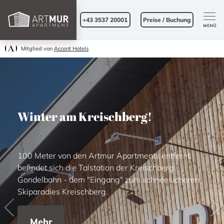
+43 3537 20001
Preise / Buchung
Mitglied von
Accent Hotels
Winter am Kreischberg!
100 Meter von den Artmur Apartments entfernt,
befindet sich die Talstation der Kreischberg
Gondelbahn - dem "Eingang" zum schneesicheren
Skiparadies Kreischberg.
Previous
Ne
Mehr